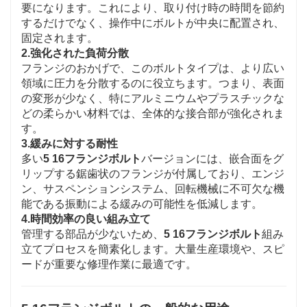
要になります。これにより、取り付け時の時間を節約
するだけでなく、操作中にボルトが中央に配置され、
固定されます。
2.
強化された負荷分散
フランジのおかげで、このボルトタイプは、より広い
領域に圧力を分散するのに役立ちます。つまり、表面
の変形が少なく、特にアルミニウムやプラスチックな
どの柔らかい材料では、全体的な接合部が強化されま
す。
3.
緩みに対する耐性
多い
5 16フランジボルト
バージョンには、嵌合面をグ
リップする鋸歯状のフランジが付属しており、エンジ
ン、サスペンションシステム、回転機械に不可欠な機
能である振動による緩みの可能性を低減します。
4.
時間効率の良い組み立て
管理する部品が少ないため、
5 16フランジボルト
組み
立てプロセスを簡素化します。大量生産環境や、スピ
ードが重要な修理作業に最適です。