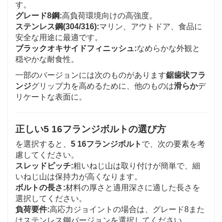
す。
グレード8鋼:
高負荷環境向けの高強度。
ステンレス鋼(304/316):
マリン、アウトドア、食品に
安全な用途に最適です。
ブラックオキサイドフィニッシュ:
なめらかな外観と
穏やかな耐食性。
一部のバージョンには次のものがあります
鋸歯状フラ
ンジ
グリップ力を高めるために、他のものは
滑らか
デ
リケートな表面に。
正しい5 16フランジボルトの選び方
を選択すると、
5 16フランジボルト
で、次の要素を考
慮してください。
スレッドピッチ:
粗いねじ山は取り付けが簡単で、細
いねじ山は保持力が高くなります。
ボルトの長さ:
材料の厚さと適用深さに適した長さを
選択してください。
負荷要件:
高応力ジョイントの場合は、グレード8また
はステンレス鋼バージョンを選択してください。