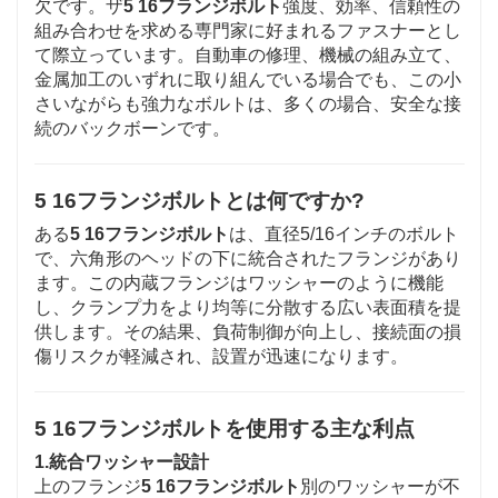
欠です。ザ
5 16フランジボルト
強度、効率、信頼性の
組み合わせを求める専門家に好まれるファスナーとし
て際立っています。自動車の修理、機械の組み立て、
金属加工のいずれに取り組んでいる場合でも、この小
さいながらも強力なボルトは、多くの場合、安全な接
続のバックボーンです。
5 16フランジボルトとは何ですか?
ある
5 16フランジボルト
は、直径5/16インチのボルト
で、六角形のヘッドの下に統合されたフランジがあり
ます。この内蔵フランジはワッシャーのように機能
し、クランプ力をより均等に分散する広い表面積を提
供します。その結果、負荷制御が向上し、接続面の損
傷リスクが軽減され、設置が迅速になります。
5 16フランジボルトを使用する主な利点
1.
統合ワッシャー設計
上のフランジ
5 16フランジボルト
別のワッシャーが不