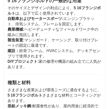
5 16フランジボルトの一般的な用途
そのサイズとデザインの利点により、
5 16フランジボ
ルト
は、以下で広く使用されています。
自動車およびモータースポーツ:
エンジンブラケッ
ト、排気システム、フレームを固定します。
農業機械:
ヘビーデューティなフィールドワーク中の
緩みに抵抗します。
製造装置:
マシンガード、ケーシング、取り付けプレ
ートの固定に最適です。
建設：
鉄骨フレーム、HVACシステム、デッキアセン
ブリで使用されます。
DIYプロジェクト:
家の修理や機器の組み立てに人気が
あります。
種類と材料
さまざまな産業および環境ニーズに適合するように、
5 16フランジボルト
さまざまな材料とコーティングが
あります。
亜鉛メッキ鋼:
耐腐食性があり、屋内用途に経済的で