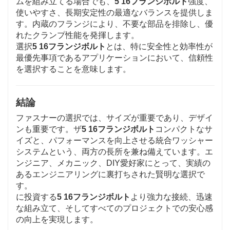
ムを組み立てる場合でも、
5 16フランジボルト
強度、
使いやすさ、長期安定性の最適なバランスを提供しま
す。内蔵のフランジにより、不要な部品を排除し、優
れたクランプ性能を発揮します。
選択
5 16フランジボルト
とは、特に安全性と効率性が
最優先事項であるアプリケーションにおいて、信頼性
を選択することを意味します。
結論
ファスナーの選択では、サイズが重要であり、デザイ
ンも重要です。ザ
5 16フランジボルト
コンパクトなサ
イズと、パフォーマンスを向上させる統合ワッシャー
システムという、両方の長所を兼ね備えています。エ
ンジニア、メカニック、DIY愛好家にとって、実績の
あるエンジニアリングに裏打ちされた賢明な選択で
す。
に投資する
5 16フランジボルト
より強力な接続、迅速
な組み立て、そしてすべてのプロジェクトでの安心感
の向上を実現します。