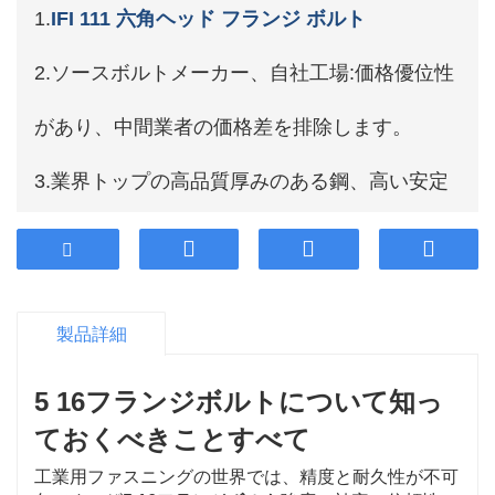
1.
IFI 111 六角ヘッド フランジ ボルト
2.ソースボルトメーカー、自社工場:価格優位性
があり、中間業者の価格差を排除します。
3.業界トップの高品質厚みのある鋼、高い安定
性、長持ちする耐久性を採用します。
4.顧客のカスタマイズをサポートします。
製品詳細
5.プロフェッショナルな販売とアフターサービ
5 16フランジボルトについて知っ
ス、いつでもお問い合わせください。
ておくべきことすべて
6.時間通りに配達。
工業用ファスニングの世界では、精度と耐久性が不可